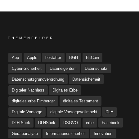
THEMENFELDER
App
Apple
bestatter
BGH
BitCoin
Cyber-Sicherheit
Dateneigentum
Datenschutz
Datenschutzgrundverordnung
Datensicherheit
Digitaler Nachlass
Digitales Erbe
digitales erbe Fimberger
digitales Testament
Digitale Vorsorge
digitale Vorsorgevollmacht
DLH
DLH-Stick
DLHStick
DSGVO
erbe
Facebook
Geräteanalyse
Informationssicherheit
Innovation