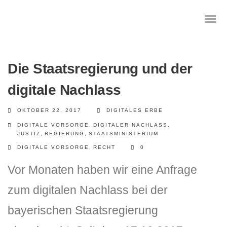
Die Staatsregierung und der
digitale Nachlass
Das digitale Testament
OKTOBER 22, 2017
DIGITALES ERBE
Digitale Vorsorge
DIGITALE VORSORGE
,
DIGITALER NACHLASS
,
JUSTIZ
,
REGIERUNG
,
STAATSMINISTERIUM
Geräteanalyse und Datensicherung
DIGITALE VORSORGE
,
RECHT
0
Internetsuche
Vor Monaten haben wir eine Anfrage
zum digitalen Nachlass bei der
Wie regeln Sie ihren digitalen Nachlass
bayerischen Staatsregierung
Digitaler Nachlass