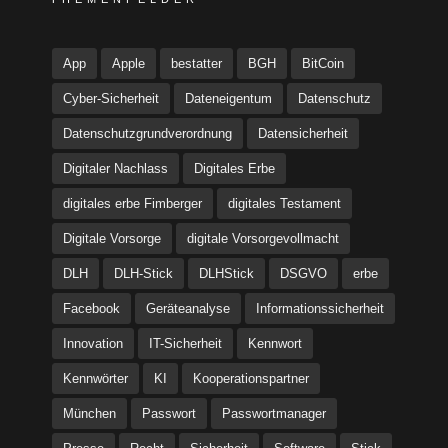
App
Apple
bestatter
BGH
BitCoin
Cyber-Sicherheit
Dateneigentum
Datenschutz
Datenschutzgrundverordnung
Datensicherheit
Digitaler Nachlass
Digitales Erbe
digitales erbe Fimberger
digitales Testament
Digitale Vorsorge
digitale Vorsorgevollmacht
DLH
DLH-Stick
DLHStick
DSGVO
erbe
Facebook
Geräteanalyse
Informationssicherheit
Innovation
IT-Sicherheit
Kennwort
Kennwörter
KI
Kooperationspartner
München
Passwort
Passwortmanager