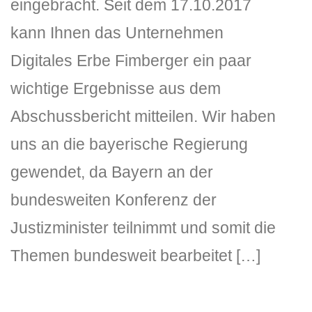
eingebracht. Seit dem 17.10.2017
kann Ihnen das Unternehmen
Digitales Erbe Fimberger ein paar
wichtige Ergebnisse aus dem
Abschussbericht mitteilen. Wir haben
uns an die bayerische Regierung
DLH Stick – Sicherheitskonzept
gewendet, da Bayern an der
Hilfe
bundesweiten Konferenz der
DLH Stick Bedienungsanleitung
Justizminister teilnimmt und somit die
Videoanleitung und Manual
Themen bundesweit bearbeitet […]
Versionsinformationen