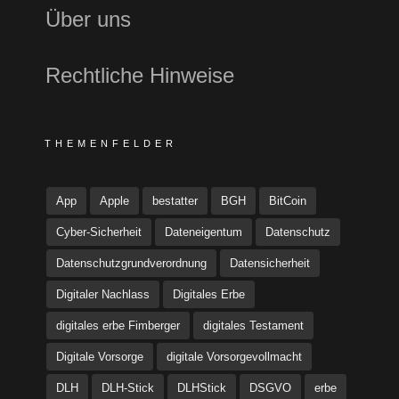
Über uns
Rechtliche Hinweise
THEMENFELDER
App
Apple
bestatter
BGH
BitCoin
Cyber-Sicherheit
Dateneigentum
Datenschutz
Datenschutzgrundverordnung
Datensicherheit
Digitaler Nachlass
Digitales Erbe
digitales erbe Fimberger
digitales Testament
Digitale Vorsorge
digitale Vorsorgevollmacht
DLH
DLH-Stick
DLHStick
DSGVO
erbe