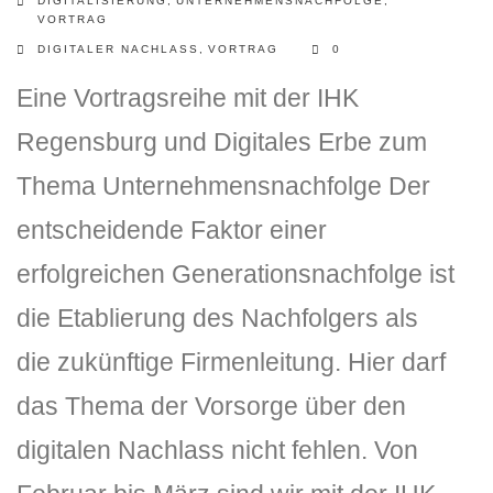
DIGITALISIERUNG
,
UNTERNEHMENSNACHFOLGE
,
VORTRAG
DIGITALER NACHLASS
,
VORTRAG
0
Eine Vortragsreihe mit der IHK
Regensburg und Digitales Erbe zum
Thema Unternehmensnachfolge Der
entscheidende Faktor einer
DLH Stick – Sicherheitskonzept
erfolgreichen Generationsnachfolge ist
Hilfe
die Etablierung des Nachfolgers als
DLH Stick Bedienungsanleitung
die zukünftige Firmenleitung. Hier darf
Videoanleitung und Manual
das Thema der Vorsorge über den
Versionsinformationen
digitalen Nachlass nicht fehlen. Von