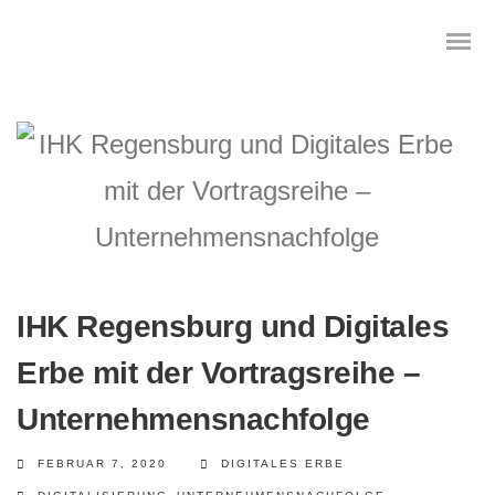
Das digitale Testament
Digitale Vorsorge
Geräteanalyse und Datensicherung
IHK Regensburg und Digitales
Internetsuche
Erbe mit der Vortragsreihe –
Unternehmensnachfolge
Wie regeln Sie ihren digitalen Nachlass
FEBRUAR 7, 2020
DIGITALES ERBE
Digitaler Nachlass