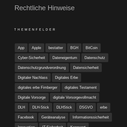
Rechtliche Hinweise
THEMENFELDER
App
Apple
bestatter
BGH
BitCoin
Cyber-Sicherheit
Dateneigentum
Datenschutz
Datenschutzgrundverordnung
Datensicherheit
Digitaler Nachlass
Digitales Erbe
digitales erbe Fimberger
digitales Testament
Digitale Vorsorge
digitale Vorsorgevollmacht
DLH
DLH-Stick
DLHStick
DSGVO
erbe
Facebook
Geräteanalyse
Informationssicherheit