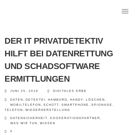
DER IT PRIVATDETEKTIV
HILFT BEI DATENRETTUNG
Das digitale Testament
UND SCHADSOFTWARE
Digitale Vorsorge
ERMITTLUNGEN
Geräteanalyse und Datensicherung
JUNI 25, 2019
DIGITALES ERBE
Internetsuche
DATEN
,
DETEKTEI
,
HAMBURG
,
HANDY
,
LÖSCHEN
,
MOBILTELEFON
,
SCHÜTT
,
SMARTPHONE
,
SPIONAGE
,
TELEFON
,
WIEDERHERSTELLUNG
Wie regeln Sie ihren digitalen Nachlass
DATENSICHERHEIT
,
KOOPERATIONSPARTNER
,
WAS WIR TUN
,
WISSEN
Digitaler Nachlass
0