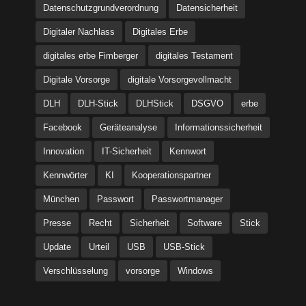
Datenschutzgrundverordnung
Datensicherheit
Digitaler Nachlass
Digitales Erbe
digitales erbe Fimberger
digitales Testament
Digitale Vorsorge
digitale Vorsorgevollmacht
DLH
DLH-Stick
DLHStick
DSGVO
erbe
Facebook
Geräteanalyse
Informationssicherheit
Innovation
IT-Sicherheit
Kennwort
Kennwörter
KI
Kooperationspartner
München
Passwort
Passwortmanager
Presse
Recht
Sicherheit
Software
Stick
Update
Urteil
USB
USB-Stick
Verschlüsselung
vorsorge
Windows