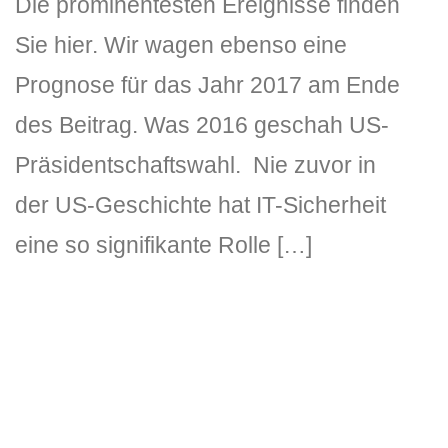
Die prominentesten Ereignisse finden
Sie hier. Wir wagen ebenso eine
Prognose für das Jahr 2017 am Ende
des Beitrag. Was 2016 geschah US-
Präsidentschaftswahl. Nie zuvor in
der US-Geschichte hat IT-Sicherheit
DLH Stick – Sicherheitskonzept
eine so signifikante Rolle […]
Hilfe
DLH Stick Bedienungsanleitung
Videoanleitung und Manual
Versionsinformationen