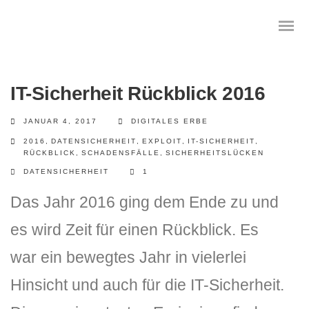
IT-Sicherheit Rückblick 2016
JANUAR 4, 2017
DIGITALES ERBE
Das digitale Testament
2016
,
DATENSICHERHEIT
,
EXPLOIT
,
IT-SICHERHEIT
,
RÜCKBLICK
,
SCHADENSFÄLLE
,
SICHERHEITSLÜCKEN
Digitale Vorsorge
DATENSICHERHEIT
1
Geräteanalyse und Datensicherung
Das Jahr 2016 ging dem Ende zu und
Internetsuche
es wird Zeit für einen Rückblick. Es
war ein bewegtes Jahr in vielerlei
Wie regeln Sie ihren digitalen Nachlass
Hinsicht und auch für die IT-Sicherheit.
Digitaler Nachlass