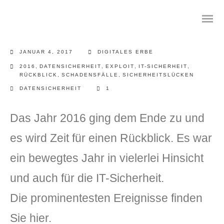
JANUAR 4, 2017
DIGITALES ERBE
2016
,
DATENSICHERHEIT
,
EXPLOIT
,
IT-SICHERHEIT
,
RÜCKBLICK
,
SCHADENSFÄLLE
,
SICHERHEITSLÜCKEN
DATENSICHERHEIT
1
Das digitale Testament
Das Jahr 2016 ging dem Ende zu und
Digitale Vorsorge
es wird Zeit für einen Rückblick. Es war
Geräteanalyse und Datensicherung
ein bewegtes Jahr in vielerlei Hinsicht
Internetsuche
und auch für die IT-Sicherheit.
Wie regeln Sie ihren digitalen Nachlass
Die prominentesten Ereignisse finden
Digitaler Nachlass
Sie hier.