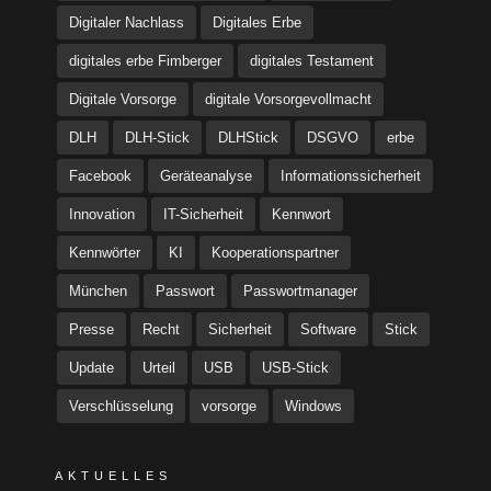
Digitaler Nachlass
Digitales Erbe
digitales erbe Fimberger
digitales Testament
Digitale Vorsorge
digitale Vorsorgevollmacht
DLH
DLH-Stick
DLHStick
DSGVO
erbe
Facebook
Geräteanalyse
Informationssicherheit
Innovation
IT-Sicherheit
Kennwort
Kennwörter
KI
Kooperationspartner
München
Passwort
Passwortmanager
Presse
Recht
Sicherheit
Software
Stick
Update
Urteil
USB
USB-Stick
Verschlüsselung
vorsorge
Windows
AKTUELLES