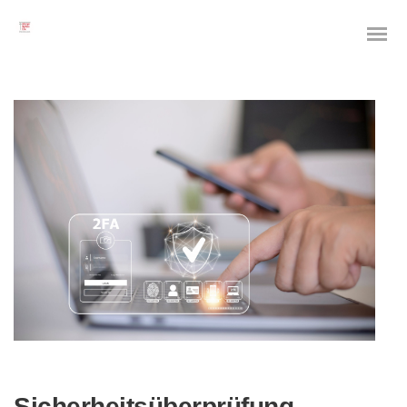
Das digitale Testament
Digitale Vorsorge
Geräteanalyse und Datensicherung
Internetsuche
Wie regeln Sie ihren digitalen Nachlass
Digitaler Nachlass
Sicherheitsüberprüfung –