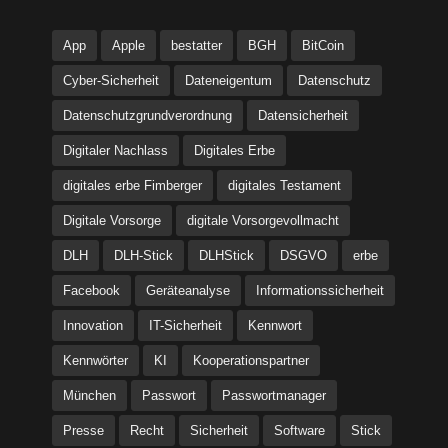
App
Apple
bestatter
BGH
BitCoin
Cyber-Sicherheit
Dateneigentum
Datenschutz
Datenschutzgrundverordnung
Datensicherheit
Digitaler Nachlass
Digitales Erbe
digitales erbe Fimberger
digitales Testament
Digitale Vorsorge
digitale Vorsorgevollmacht
DLH
DLH-Stick
DLHStick
DSGVO
erbe
Facebook
Geräteanalyse
Informationssicherheit
Innovation
IT-Sicherheit
Kennwort
Kennwörter
KI
Kooperationspartner
München
Passwort
Passwortmanager
Presse
Recht
Sicherheit
Software
Stick