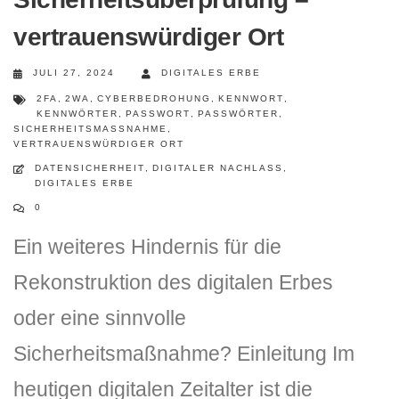
vertrauenswürdiger Ort
JULI 27, 2024
DIGITALES ERBE
2FA
,
2WA
,
CYBERBEDROHUNG
,
KENNWORT
,
KENNWÖRTER
,
PASSWORT
,
PASSWÖRTER
,
SICHERHEITSMASSNAHME
,
VERTRAUENSWÜRDIGER ORT
DATENSICHERHEIT
,
DIGITALER NACHLASS
,
DIGITALES ERBE
DLH Stick – Sicherheitskonzept
0
Hilfe
Ein weiteres Hindernis für die
DLH Stick Bedienungsanleitung
Rekonstruktion des digitalen Erbes
oder eine sinnvolle
Videoanleitung und Manual
Sicherheitsmaßnahme? Einleitung Im
Versionsinformationen
heutigen digitalen Zeitalter ist die