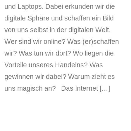
und Laptops. Dabei erkunden wir die
digitale Sphäre und schaffen ein Bild
von uns selbst in der digitalen Welt.
Wer sind wir online? Was (er)schaffen
wir? Was tun wir dort? Wo liegen die
DLH Stick – Sicherheitskonzept
Vorteile unseres Handelns? Was
gewinnen wir dabei? Warum zieht es
Hilfe
uns magisch an? Das Internet […]
DLH Stick Bedienungsanleitung
Videoanleitung und Manual
Versionsinformationen