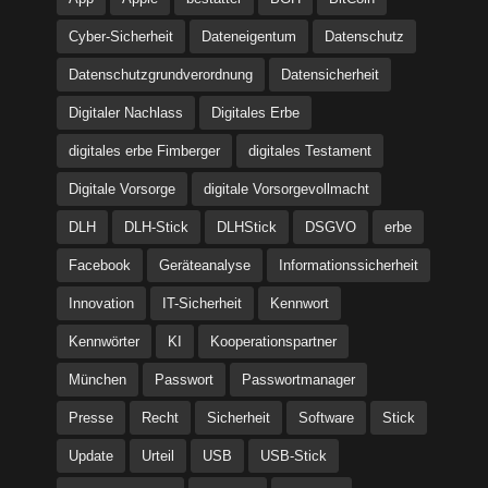
Cyber-Sicherheit
Dateneigentum
Datenschutz
Datenschutzgrundverordnung
Datensicherheit
Digitaler Nachlass
Digitales Erbe
digitales erbe Fimberger
digitales Testament
Digitale Vorsorge
digitale Vorsorgevollmacht
DLH
DLH-Stick
DLHStick
DSGVO
erbe
Facebook
Geräteanalyse
Informationssicherheit
Innovation
IT-Sicherheit
Kennwort
Kennwörter
KI
Kooperationspartner
München
Passwort
Passwortmanager
Presse
Recht
Sicherheit
Software
Stick
Update
Urteil
USB
USB-Stick