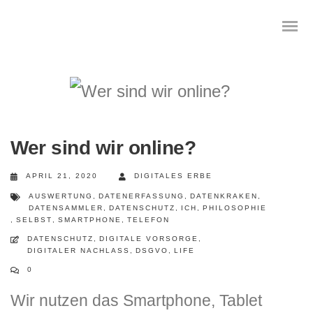
Das digitale Testament
Wer sind wir online?
Digitale Vorsorge
APRIL 21, 2020
DIGITALES ERBE
Geräteanalyse und Datensicherung
AUSWERTUNG
,
DATENERFASSUNG
,
DATENKRAKEN
,
DATENSAMMLER
,
DATENSCHUTZ
,
ICH
,
PHILOSOPHIE
,
SELBST
,
SMARTPHONE
,
TELEFON
Internetsuche
DATENSCHUTZ
,
DIGITALE VORSORGE
,
DIGITALER NACHLASS
,
DSGVO
,
LIFE
Wie regeln Sie ihren digitalen Nachlass
0
Digitaler Nachlass
Wir nutzen das Smartphone, Tablet