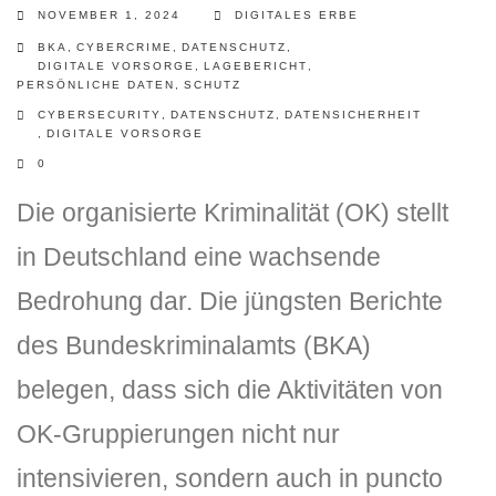
NOVEMBER 1, 2024
DIGITALES ERBE
BKA
,
CYBERCRIME
,
DATENSCHUTZ
,
DIGITALE VORSORGE
,
LAGEBERICHT
,
PERSÖNLICHE DATEN
,
SCHUTZ
CYBERSECURITY
,
DATENSCHUTZ
,
DATENSICHERHEIT
,
DIGITALE VORSORGE
0
Die organisierte Kriminalität (OK) stellt
DLH Stick – Sicherheitskonzept
in Deutschland eine wachsende
Hilfe
Bedrohung dar. Die jüngsten Berichte
DLH Stick Bedienungsanleitung
des Bundeskriminalamts (BKA)
belegen, dass sich die Aktivitäten von
Videoanleitung und Manual
OK-Gruppierungen nicht nur
Versionsinformationen
intensivieren, sondern auch in puncto