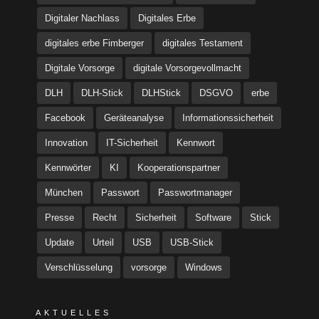
Digitaler Nachlass
Digitales Erbe
digitales erbe Fimberger
digitales Testament
Digitale Vorsorge
digitale Vorsorgevollmacht
DLH
DLH-Stick
DLHStick
DSGVO
erbe
Facebook
Geräteanalyse
Informationssicherheit
Innovation
IT-Sicherheit
Kennwort
Kennwörter
KI
Kooperationspartner
München
Passwort
Passwortmanager
Presse
Recht
Sicherheit
Software
Stick
Update
Urteil
USB
USB-Stick
Verschlüsselung
vorsorge
Windows
AKTUELLES