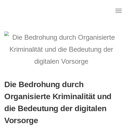
Das digitale Testament
Digitale Vorsorge
Geräteanalyse und Datensicherung
Die Bedrohung durch
Internetsuche
Organisierte Kriminalität und
die Bedeutung der digitalen
Wie regeln Sie ihren digitalen Nachlass
Vorsorge
Digitaler Nachlass