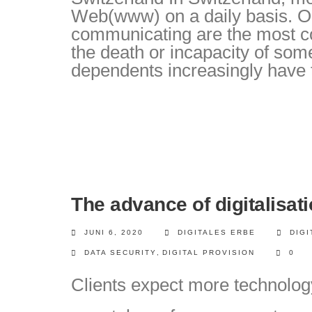
Web(www) on a daily basis. Or
communicating are the most co
the death or incapacity of som
dependents increasingly have to 
The advance of digitalisat
JUNI 6, 2020
DIGITALES ERBE
DIG
DATA SECURITY
,
DIGITAL PROVISION
0
Clients expect more technology