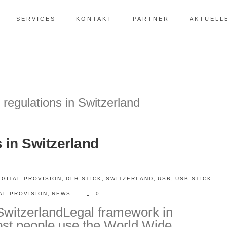
SERVICES
KONTAKT
PARTNER
AKTUELL
s in Switzerland
IGITAL PROVISION
,
DLH-STICK
,
SWITZERLAND
,
USB
,
USB-STICK
TAL PROVISION
,
NEWS
0
n SwitzerlandLegal framework in
ost people use the World Wide