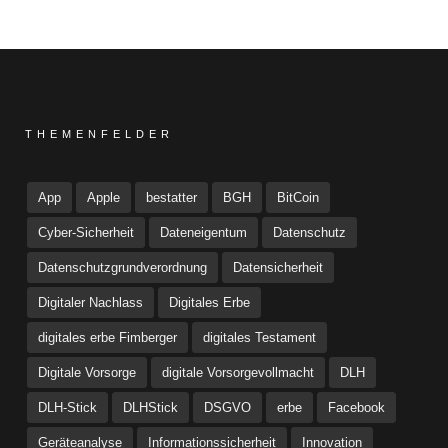
THEMENFELDER
App
Apple
bestatter
BGH
BitCoin
Cyber-Sicherheit
Dateneigentum
Datenschutz
Datenschutzgrundverordnung
Datensicherheit
Digitaler Nachlass
Digitales Erbe
digitales erbe Fimberger
digitales Testament
Digitale Vorsorge
digitale Vorsorgevollmacht
DLH
DLH-Stick
DLHStick
DSGVO
erbe
Facebook
Geräteanalyse
Informationssicherheit
Innovation