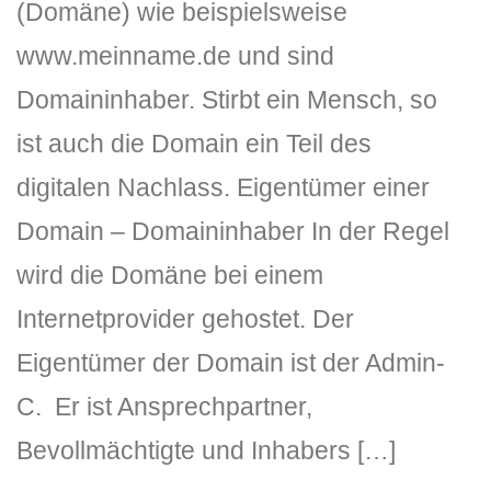
(Domäne) wie beispielsweise
www.meinname.de und sind
Domaininhaber. Stirbt ein Mensch, so
ist auch die Domain ein Teil des
digitalen Nachlass. Eigentümer einer
Domain – Domaininhaber In der Regel
DLH Stick – Sicherheitskonzept
wird die Domäne bei einem
Hilfe
Internetprovider gehostet. Der
DLH Stick Bedienungsanleitung
Eigentümer der Domain ist der Admin-
Videoanleitung und Manual
C. Er ist Ansprechpartner,
Versionsinformationen
Bevollmächtigte und Inhabers […]