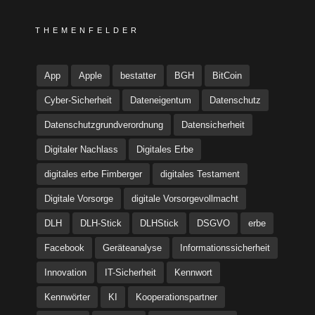
THEMENFELDER
App
Apple
bestatter
BGH
BitCoin
Cyber-Sicherheit
Dateneigentum
Datenschutz
Datenschutzgrundverordnung
Datensicherheit
Digitaler Nachlass
Digitales Erbe
digitales erbe Fimberger
digitales Testament
Digitale Vorsorge
digitale Vorsorgevollmacht
DLH
DLH-Stick
DLHStick
DSGVO
erbe
Facebook
Geräteanalyse
Informationssicherheit
Innovation
IT-Sicherheit
Kennwort
Kennwörter
KI
Kooperationspartner