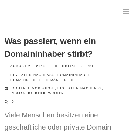
Was passiert, wenn ein
Domaininhaber stirbt?
Das digitale Testament
AUGUST 25, 2016
DIGITALES ERBE
Digitale Vorsorge
DIGITALER NACHLASS
,
DOMAININHABER
,
DOMAINRECHTE
,
DOMÄNE
,
RECHT
Geräteanalyse und Datensicherung
DIGITALE VORSORGE
,
DIGITALER NACHLASS
,
DIGITALES ERBE
,
WISSEN
Internetsuche
0
Viele Menschen besitzen eine
Wie regeln Sie ihren digitalen Nachlass
geschäftliche oder private Domain
Digitaler Nachlass