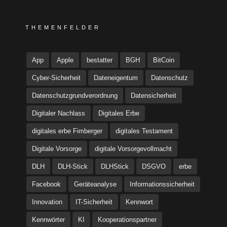
THEMENFELDER
App
Apple
bestatter
BGH
BitCoin
Cyber-Sicherheit
Dateneigentum
Datenschutz
Datenschutzgrundverordnung
Datensicherheit
Digitaler Nachlass
Digitales Erbe
digitales erbe Fimberger
digitales Testament
Digitale Vorsorge
digitale Vorsorgevollmacht
DLH
DLH-Stick
DLHStick
DSGVO
erbe
Facebook
Geräteanalyse
Informationssicherheit
Innovation
IT-Sicherheit
Kennwort
Kennwörter
KI
Kooperationspartner