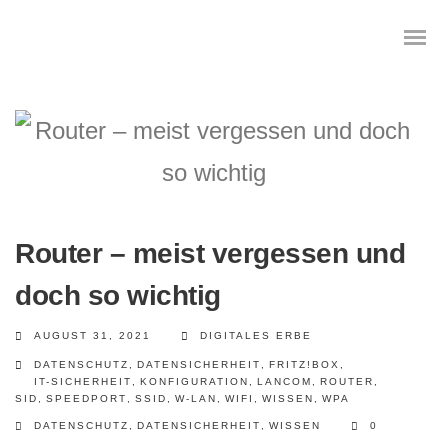
Das digitale Testament
Digitale Vorsorge
Router – meist vergessen und
Geräteanalyse und Datensicherung
doch so wichtig
Internetsuche
AUGUST 31, 2021
DIGITALES ERBE
DATENSCHUTZ
,
DATENSICHERHEIT
,
FRITZ!BOX
,
Wie regeln Sie ihren digitalen Nachlass
IT-SICHERHEIT
,
KONFIGURATION
,
LANCOM
,
ROUTER
,
SID
,
SPEEDPORT
,
SSID
,
W-LAN
,
WIFI
,
WISSEN
,
WPA
Digitaler Nachlass
DATENSCHUTZ
,
DATENSICHERHEIT
,
WISSEN
0