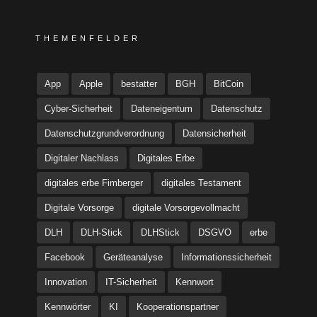
THEMENFELDER
App
Apple
bestatter
BGH
BitCoin
Cyber-Sicherheit
Dateneigentum
Datenschutz
Datenschutzgrundverordnung
Datensicherheit
Digitaler Nachlass
Digitales Erbe
digitales erbe Fimberger
digitales Testament
Digitale Vorsorge
digitale Vorsorgevollmacht
DLH
DLH-Stick
DLHStick
DSGVO
erbe
Facebook
Geräteanalyse
Informationssicherheit
Innovation
IT-Sicherheit
Kennwort
Kennwörter
KI
Kooperationspartner