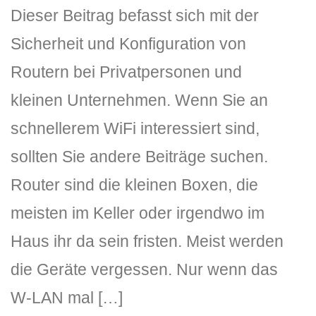
Dieser Beitrag befasst sich mit der
Sicherheit und Konfiguration von
Routern bei Privatpersonen und
kleinen Unternehmen. Wenn Sie an
schnellerem WiFi interessiert sind,
DLH Stick – Sicherheitskonzept
sollten Sie andere Beiträge suchen.
Router sind die kleinen Boxen, die
Hilfe
meisten im Keller oder irgendwo im
DLH Stick Bedienungsanleitung
Haus ihr da sein fristen. Meist werden
Videoanleitung und Manual
die Geräte vergessen. Nur wenn das
Versionsinformationen
W-LAN mal […]