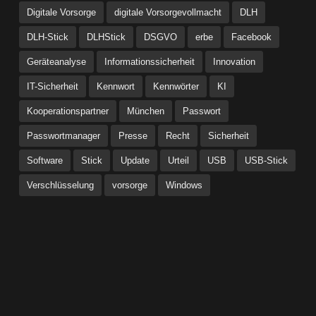
Digitale Vorsorge
digitale Vorsorgevollmacht
DLH
DLH-Stick
DLHStick
DSGVO
erbe
Facebook
Geräteanalyse
Informationssicherheit
Innovation
IT-Sicherheit
Kennwort
Kennwörter
KI
Kooperationspartner
München
Passwort
Passwortmanager
Presse
Recht
Sicherheit
Software
Stick
Update
Urteil
USB
USB-Stick
Verschlüsselung
vorsorge
Windows