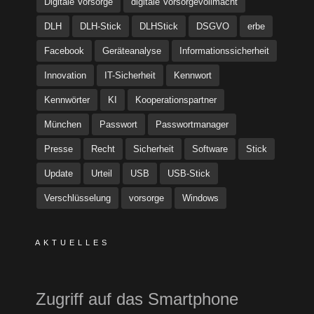
Digitale Vorsorge
digitale Vorsorgevollmacht
DLH
DLH-Stick
DLHStick
DSGVO
erbe
Facebook
Geräteanalyse
Informationssicherheit
Innovation
IT-Sicherheit
Kennwort
Kennwörter
KI
Kooperationspartner
München
Passwort
Passwortmanager
Presse
Recht
Sicherheit
Software
Stick
Update
Urteil
USB
USB-Stick
Verschlüsselung
vorsorge
Windows
AKTUELLES
Zugriff auf das Smartphone