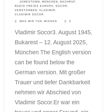
JAMESTOWN
,
MÜNCHEN
,
NACHRUF
,
RADIO FREIES EUROPA
,
SOCOR
,
VERSTORBEN
,
VLADIMIR
,
VLADIMIR SOCOR
WAS WIR TUN
,
WISSEN
0
Vladimir Socor3. August 1945,
Bukarest – 12. August 2025,
München The English version
DLH Stick – Sicherheitskonzept
can be found below the
Hilfe
German version. Mit großer
DLH Stick Bedienungsanleitung
Trauer und tiefer Dankbarkeit
Videoanleitung und Manual
nehmen wir Abschied von
Versionsinformationen
Vladimir Socor.Er war ein