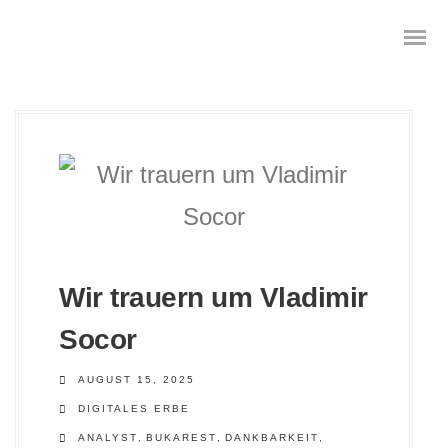
Das digitale Testament
Digitale Vorsorge
Geräteanalyse und Datensicherung
Wir trauern um Vladimir
Internetsuche
Socor
Wie regeln Sie ihren digitalen Nachlass
AUGUST 15, 2025
DIGITALES ERBE
Digitaler Nachlass
ANALYST
,
BUKAREST
,
DANKBARKEIT
,