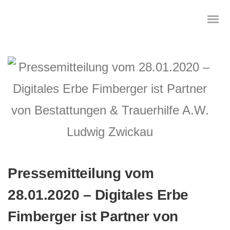
Das digitale Testament
Digitale Vorsorge
Geräteanalyse und Datensicherung
Internetsuche
Pressemitteilung vom
28.01.2020 – Digitales Erbe
Wie regeln Sie ihren digitalen Nachlass
Fimberger ist Partner von
Digitaler Nachlass