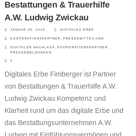
Bestattungen & Trauerhilfe
A.W. Ludwig Zwickau
JANUAR 28, 2020
DIGITALES ERBE
KOOPERATIONSPARTNER
,
PRESSEMITTEILUNG
DIGITALER NACHLASS
,
KOOPERATIONSPARTNER
,
PRESSEMELDUNGEN
0
DLH Stick – Sicherheitskonzept
Digitales Erbe Fimberger ist Partner
Hilfe
von Bestattungen & Trauerhilfe A.W.
DLH Stick Bedienungsanleitung
Ludwig Zwickau Kompetenz und
Videoanleitung und Manual
Klarheit rund um das digitale Erbe und
das Bestattungsunternehmen A.W.
Versionsinformationen
Ludwig mit Einfühlungsvermögen und