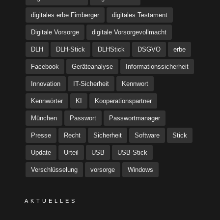
digitales erbe Fimberger
digitales Testament
Digitale Vorsorge
digitale Vorsorgevollmacht
DLH
DLH-Stick
DLHStick
DSGVO
erbe
Facebook
Geräteanalyse
Informationssicherheit
Innovation
IT-Sicherheit
Kennwort
Kennwörter
KI
Kooperationspartner
München
Passwort
Passwortmanager
Presse
Recht
Sicherheit
Software
Stick
Update
Urteil
USB
USB-Stick
Verschlüsselung
vorsorge
Windows
AKTUELLES