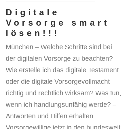
Digitale
Vorsorge smart
lösen!!!
München – Welche Schritte sind bei
der digitalen Vorsorge zu beachten?
DLH Stick – Sicherheitskonzept
Wie erstelle ich das digitale Testament
Hilfe
oder die digitale Vorsorgevollmacht
DLH Stick Bedienungsanleitung
richtig und rechtlich wirksam? Was tun,
Videoanleitung und Manual
wenn ich handlungsunfähig werde? –
Antworten und Hilfen erhalten
Versionsinformationen
Vorsorgewillige jetzt in den bundesweit