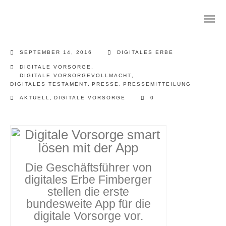
SEPTEMBER 14, 2016
DIGITALES ERBE
DIGITALE VORSORGE
,
DIGITALE VORSORGEVOLLMACHT
,
DIGITALES TESTAMENT
,
PRESSE
,
PRESSEMITTEILUNG
Das digitale Testament
AKTUELL
,
DIGITALE VORSORGE
0
Digitale Vorsorge
Geräteanalyse und Datensicherung
Internetsuche
Die Geschäftsführer von
digitales Erbe Fimberger
Wie regeln Sie ihren digitalen Nachlass
stellen die erste
bundesweite App für die
Digitaler Nachlass
digitale Vorsorge vor.