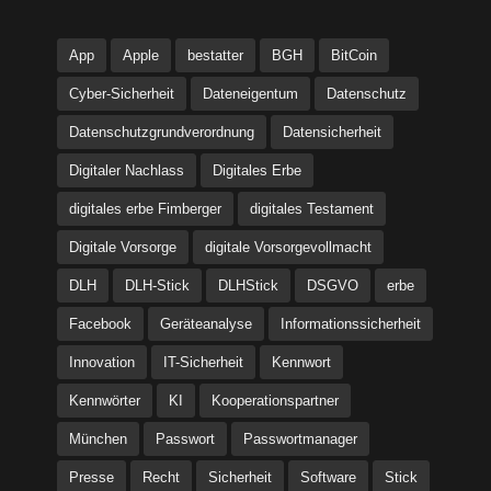
App
Apple
bestatter
BGH
BitCoin
Cyber-Sicherheit
Dateneigentum
Datenschutz
Datenschutzgrundverordnung
Datensicherheit
Digitaler Nachlass
Digitales Erbe
digitales erbe Fimberger
digitales Testament
Digitale Vorsorge
digitale Vorsorgevollmacht
DLH
DLH-Stick
DLHStick
DSGVO
erbe
Facebook
Geräteanalyse
Informationssicherheit
Innovation
IT-Sicherheit
Kennwort
Kennwörter
KI
Kooperationspartner
München
Passwort
Passwortmanager
Presse
Recht
Sicherheit
Software
Stick