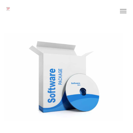
Das digitale Testament
Digitale Vorsorge
Geräteanalyse und Datensicherung
Internetsuche
Wie regeln Sie ihren digitalen Nachlass
Digitaler Nachlass