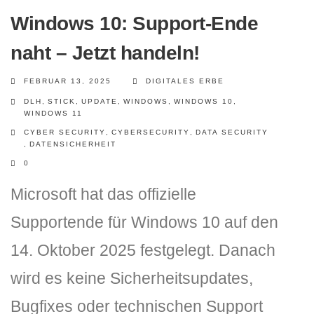
Windows 10: Support-Ende
naht – Jetzt handeln!
FEBRUAR 13, 2025
DIGITALES ERBE
DLH
,
STICK
,
UPDATE
,
WINDOWS
,
WINDOWS 10
,
WINDOWS 11
CYBER SECURITY
,
CYBERSECURITY
,
DATA SECURITY
,
DATENSICHERHEIT
DLH Stick – Sicherheitskonzept
0
Hilfe
Microsoft hat das offizielle
DLH Stick Bedienungsanleitung
Supportende für Windows 10 auf den
14. Oktober 2025 festgelegt. Danach
Videoanleitung und Manual
wird es keine Sicherheitsupdates,
Versionsinformationen
Bugfixes oder technischen Support