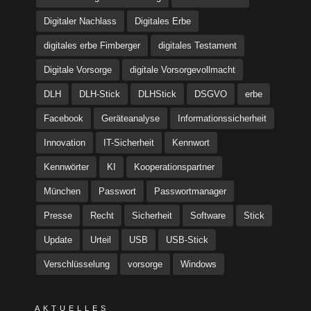
Digitaler Nachlass
Digitales Erbe
digitales erbe Fimberger
digitales Testament
Digitale Vorsorge
digitale Vorsorgevollmacht
DLH
DLH-Stick
DLHStick
DSGVO
erbe
Facebook
Geräteanalyse
Informationssicherheit
Innovation
IT-Sicherheit
Kennwort
Kennwörter
KI
Kooperationspartner
München
Passwort
Passwortmanager
Presse
Recht
Sicherheit
Software
Stick
Update
Urteil
USB
USB-Stick
Verschlüsselung
vorsorge
Windows
AKTUELLES