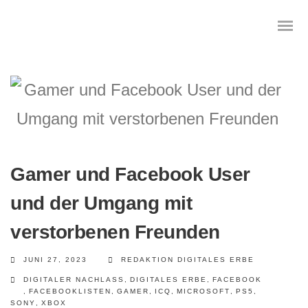
Das digitale Testament
Digitale Vorsorge
Gamer und Facebook User
Geräteanalyse und Datensicherung
und der Umgang mit
Internetsuche
verstorbenen Freunden
Wie regeln Sie ihren digitalen Nachlass
JUNI 27, 2023
REDAKTION DIGITALES ERBE
DIGITALER NACHLASS
,
DIGITALES ERBE
,
FACEBOOK
Digitaler Nachlass
,
FACEBOOKLISTEN
,
GAMER
,
ICQ
,
MICROSOFT
,
PS5
,
SONY
,
XBOX