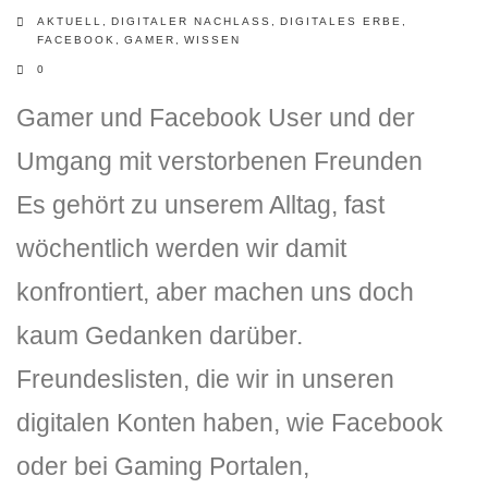
AKTUELL
,
DIGITALER NACHLASS
,
DIGITALES ERBE
,
FACEBOOK
,
GAMER
,
WISSEN
0
Gamer und Facebook User und der
Umgang mit verstorbenen Freunden
Es gehört zu unserem Alltag, fast
DLH Stick – Sicherheitskonzept
wöchentlich werden wir damit
Hilfe
konfrontiert, aber machen uns doch
kaum Gedanken darüber.
DLH Stick Bedienungsanleitung
Freundeslisten, die wir in unseren
Videoanleitung und Manual
digitalen Konten haben, wie Facebook
Versionsinformationen
oder bei Gaming Portalen,