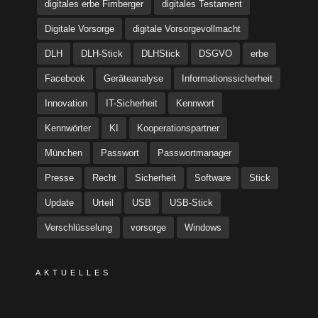
digitales erbe Fimberger
digitales Testament
Digitale Vorsorge
digitale Vorsorgevollmacht
DLH
DLH-Stick
DLHStick
DSGVO
erbe
Facebook
Geräteanalyse
Informationssicherheit
Innovation
IT-Sicherheit
Kennwort
Kennwörter
KI
Kooperationspartner
München
Passwort
Passwortmanager
Presse
Recht
Sicherheit
Software
Stick
Update
Urteil
USB
USB-Stick
Verschlüsselung
vorsorge
Windows
AKTUELLES