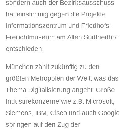
sondern auch der Bezirksausschuss
hat einstimmig gegen die Projekte
Informationszentrum und Friedhofs-
Freilichtmuseum am Alten Südfriedhof
entschieden.
DLH Stick – Sicherheitskonzept
München zählt zukünftig zu den
Hilfe
größten Metropolen der Welt, was das
DLH Stick Bedienungsanleitung
Thema Digitalisierung angeht. Große
Industriekonzerne wie z.B. Microsoft,
Videoanleitung und Manual
Siemens, IBM, Cisco und auch Google
Versionsinformationen
springen auf den Zug der