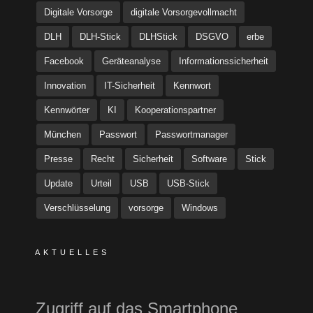
Digitale Vorsorge
digitale Vorsorgevollmacht
DLH
DLH-Stick
DLHStick
DSGVO
erbe
Facebook
Geräteanalyse
Informationssicherheit
Innovation
IT-Sicherheit
Kennwort
Kennwörter
KI
Kooperationspartner
München
Passwort
Passwortmanager
Presse
Recht
Sicherheit
Software
Stick
Update
Urteil
USB
USB-Stick
Verschlüsselung
vorsorge
Windows
AKTUELLES
Zugriff auf das Smartphone