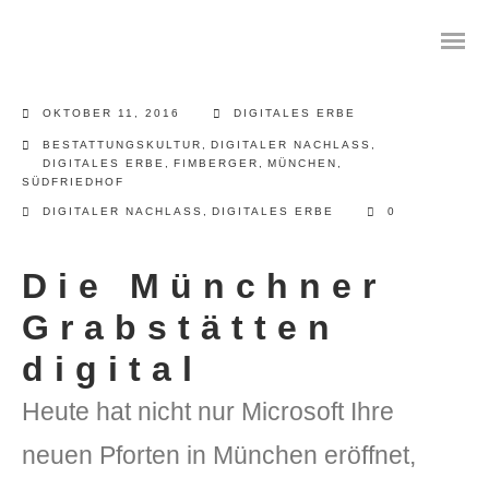
OKTOBER 11, 2016
DIGITALES ERBE
BESTATTUNGSKULTUR
,
DIGITALER NACHLASS
,
DIGITALES ERBE
,
FIMBERGER
,
MÜNCHEN
,
SÜDFRIEDHOF
Das digitale Testament
DIGITALER NACHLASS
,
DIGITALES ERBE
0
Digitale Vorsorge
Die Münchner
Geräteanalyse und Datensicherung
Grabstätten
Internetsuche
digital
Heute hat nicht nur Microsoft Ihre
Wie regeln Sie ihren digitalen Nachlass
neuen Pforten in München eröffnet,
Digitaler Nachlass