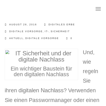
AUGUST 26, 2016
DIGITALES ERBE
DIGITALE VORSORGE
,
IT-
,
SICHERHEIT
AKTUELL
,
DIGITALE VORSORGE
0
Das digitale Testament
Und,
Digitale Vorsorge
wie
Geräteanalyse und Datensicherung
Ein wichtiger Baustein für
regeln
den digitalen Nachlass
Internetsuche
Sie
Wie regeln Sie ihren digitalen Nachlass
digitalen Nachlass
ihren
? Verwenden
Sie einen Passwormanager oder einen
Digitaler Nachlass