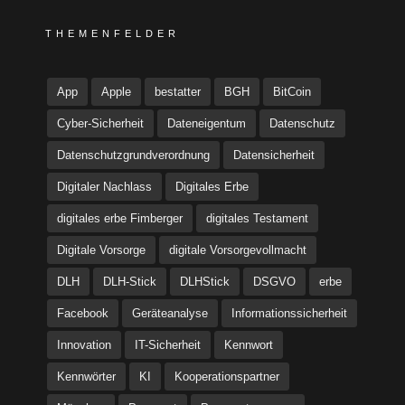
THEMENFELDER
App
Apple
bestatter
BGH
BitCoin
Cyber-Sicherheit
Dateneigentum
Datenschutz
Datenschutzgrundverordnung
Datensicherheit
Digitaler Nachlass
Digitales Erbe
digitales erbe Fimberger
digitales Testament
Digitale Vorsorge
digitale Vorsorgevollmacht
DLH
DLH-Stick
DLHStick
DSGVO
erbe
Facebook
Geräteanalyse
Informationssicherheit
Innovation
IT-Sicherheit
Kennwort
Kennwörter
KI
Kooperationspartner