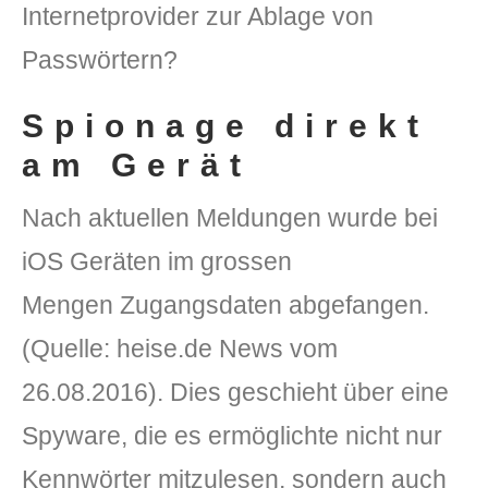
Internetprovider zur Ablage von
Passwörtern?
Spionage direkt
am Gerät
Nach aktuellen Meldungen wurde bei
DLH Stick – Sicherheitskonzept
iOS Geräten im grossen
Hilfe
Mengen Zugangsdaten abgefangen.
DLH Stick Bedienungsanleitung
(Quelle: heise.de News vom
Videoanleitung und Manual
26.08.2016). Dies geschieht über eine
Spyware, die es ermöglichte nicht nur
Versionsinformationen
Kennwörter mitzulesen, sondern auch