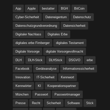
App
Apple
bestatter
BGH
BitCoin
Cyber-Sicherheit
Dateneigentum
Datenschutz
Datenschutzgrundverordnung
Datensicherheit
Digitaler Nachlass
Digitales Erbe
digitales erbe Fimberger
digitales Testament
Digitale Vorsorge
digitale Vorsorgevollmacht
DLH
DLH-Stick
DLHStick
DSGVO
erbe
Facebook
Geräteanalyse
Informationssicherheit
Innovation
IT-Sicherheit
Kennwort
Kennwörter
KI
Kooperationspartner
München
Passwort
Passwortmanager
Presse
Recht
Sicherheit
Software
Stick