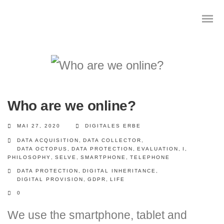
Das digitale Testament
Who are we online?
Digitale Vorsorge
MAI 27, 2020
DIGITALES ERBE
Geräteanalyse und Datensicherung
DATA ACQUISITION
,
DATA COLLECTOR
,
DATA OCTOPUS
,
DATA PROTECTION
,
EVALUATION
,
I
,
PHILOSOPHY
,
SELVE
,
SMARTPHONE
,
TELEPHONE
Internetsuche
DATA PROTECTION
,
DIGITAL INHERITANCE
,
DIGITAL PROVISION
,
GDPR
,
LIFE
Wie regeln Sie ihren digitalen Nachlass
0
Digitaler Nachlass
We use the smartphone, tablet and