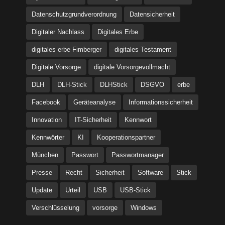
Datenschutzgrundverordnung
Datensicherheit
Digitaler Nachlass
Digitales Erbe
digitales erbe Fimberger
digitales Testament
Digitale Vorsorge
digitale Vorsorgevollmacht
DLH
DLH-Stick
DLHStick
DSGVO
erbe
Facebook
Geräteanalyse
Informationssicherheit
Innovation
IT-Sicherheit
Kennwort
Kennwörter
KI
Kooperationspartner
München
Passwort
Passwortmanager
Presse
Recht
Sicherheit
Software
Stick
Update
Urteil
USB
USB-Stick
Verschlüsselung
vorsorge
Windows