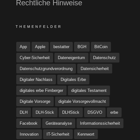
Rechtliche Hinweise
THEMENFELDER
App
Apple
bestatter
BGH
BitCoin
Cyber-Sicherheit
Dateneigentum
Datenschutz
Datenschutzgrundverordnung
Datensicherheit
Digitaler Nachlass
Digitales Erbe
digitales erbe Fimberger
digitales Testament
Digitale Vorsorge
digitale Vorsorgevollmacht
DLH
DLH-Stick
DLHStick
DSGVO
erbe
Facebook
Geräteanalyse
Informationssicherheit
Innovation
IT-Sicherheit
Kennwort