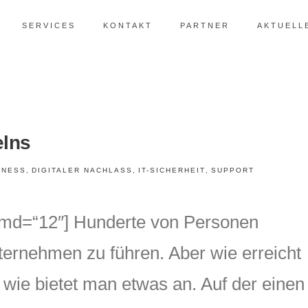
SERVICES
KONTAKT
PARTNER
AKTUELL
elns
INESS
,
DIGITALER NACHLASS
,
IT-SICHERHEIT
,
SUPPORT
e_md=“12″] Hunderte von Personen
ernehmen zu führen. Aber wie erreicht
wie bietet man etwas an. Auf der einen