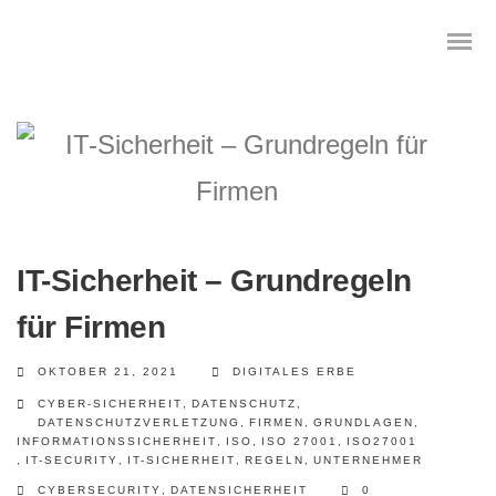
Das digitale Testament
Digitale Vorsorge
IT-Sicherheit – Grundregeln
Geräteanalyse und Datensicherung
für Firmen
Internetsuche
OKTOBER 21, 2021
DIGITALES ERBE
CYBER-SICHERHEIT
,
DATENSCHUTZ
,
Wie regeln Sie ihren digitalen Nachlass
DATENSCHUTZVERLETZUNG
,
FIRMEN
,
GRUNDLAGEN
,
INFORMATIONSSICHERHEIT
,
ISO
,
ISO 27001
,
ISO27001
,
IT-SECURITY
,
IT-SICHERHEIT
,
REGELN
,
UNTERNEHMER
Digitaler Nachlass
CYBERSECURITY
,
DATENSICHERHEIT
0