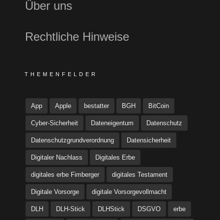
Über uns
Rechtliche Hinweise
THEMENFELDER
App
Apple
bestatter
BGH
BitCoin
Cyber-Sicherheit
Dateneigentum
Datenschutz
Datenschutzgrundverordnung
Datensicherheit
Digitaler Nachlass
Digitales Erbe
digitales erbe Fimberger
digitales Testament
Digitale Vorsorge
digitale Vorsorgevollmacht
DLH
DLH-Stick
DLHStick
DSGVO
erbe