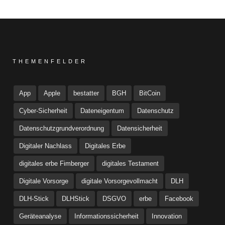
THEMENFELDER
App
Apple
bestatter
BGH
BitCoin
Cyber-Sicherheit
Dateneigentum
Datenschutz
Datenschutzgrundverordnung
Datensicherheit
Digitaler Nachlass
Digitales Erbe
digitales erbe Fimberger
digitales Testament
Digitale Vorsorge
digitale Vorsorgevollmacht
DLH
DLH-Stick
DLHStick
DSGVO
erbe
Facebook
Geräteanalyse
Informationssicherheit
Innovation