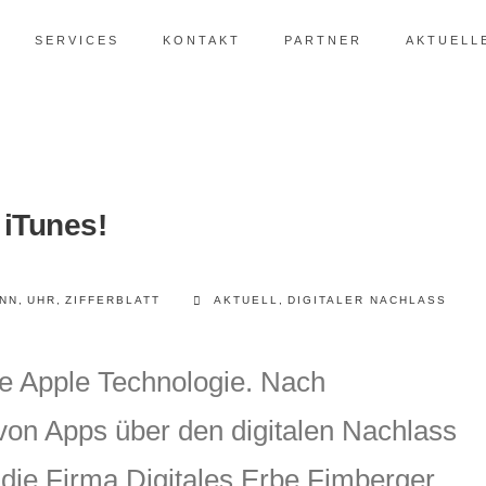
SERVICES
KONTAKT
PARTNER
AKTUELL
 iTunes!
NN
,
UHR
,
ZIFFERBLATT
AKTUELL
,
DIGITALER NACHLASS
re Apple Technologie. Nach
 von Apps über den digitalen Nachlass
 die Firma Digitales Erbe Fimberger