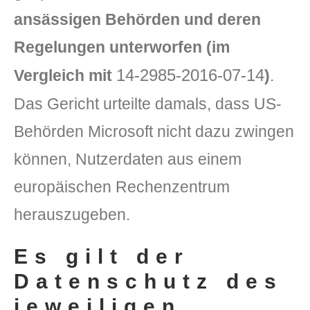
ansässigen Behörden und deren
Regelungen unterworfen (im
14-2985-2016-07-14
Vergleich mit
)
.
Das Gericht urteilte damals, dass US-
Behörden Microsoft nicht dazu zwingen
DLH Stick – Sicherheitskonzept
können, Nutzerdaten aus einem
Hilfe
europäischen Rechenzentrum
herauszugeben.
DLH Stick Bedienungsanleitung
Videoanleitung und Manual
Es gilt der
Datenschutz des
Versionsinformationen
jeweiligen