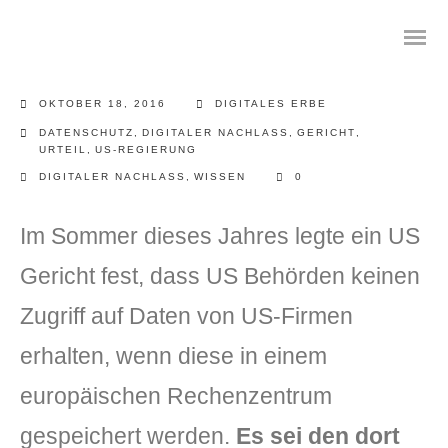
OKTOBER 18, 2016
DIGITALES ERBE
DATENSCHUTZ
,
DIGITALER NACHLASS
,
GERICHT
,
URTEIL
,
US-REGIERUNG
DIGITALER NACHLASS
,
WISSEN
0
Das digitale Testament
Im Sommer dieses Jahres legte ein US
Digitale Vorsorge
Gericht fest, dass US Behörden keinen
Geräteanalyse und Datensicherung
Zugriff auf Daten von US-Firmen
Internetsuche
erhalten, wenn diese in einem
Wie regeln Sie ihren digitalen Nachlass
europäischen Rechenzentrum
Digitaler Nachlass
gespeichert werden.
Es sei den dort