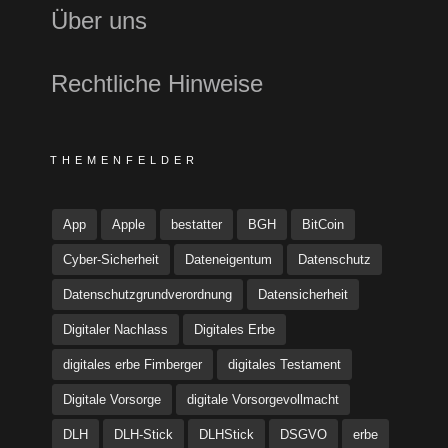
Über uns
Rechtliche Hinweise
THEMENFELDER
App
Apple
bestatter
BGH
BitCoin
Cyber-Sicherheit
Dateneigentum
Datenschutz
Datenschutzgrundverordnung
Datensicherheit
Digitaler Nachlass
Digitales Erbe
digitales erbe Fimberger
digitales Testament
Digitale Vorsorge
digitale Vorsorgevollmacht
DLH
DLH-Stick
DLHStick
DSGVO
erbe