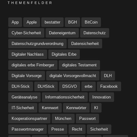
THEMENFELDER
App
Apple
bestatter
BGH
BitCoin
Cyber-Sicherheit
Dateneigentum
Datenschutz
Datenschutzgrundverordnung
Datensicherheit
Digitaler Nachlass
Digitales Erbe
digitales erbe Fimberger
digitales Testament
Digitale Vorsorge
digitale Vorsorgevollmacht
DLH
DLH-Stick
DLHStick
DSGVO
erbe
Facebook
Geräteanalyse
Informationssicherheit
Innovation
IT-Sicherheit
Kennwort
Kennwörter
KI
Kooperationspartner
München
Passwort
Passwortmanager
Presse
Recht
Sicherheit