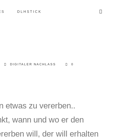
ES
DLHSTICK
DIGITALER NACHLASS
0
n etwas zu vererben..
nkt, wann und wo er den
erben will, der will erhalten