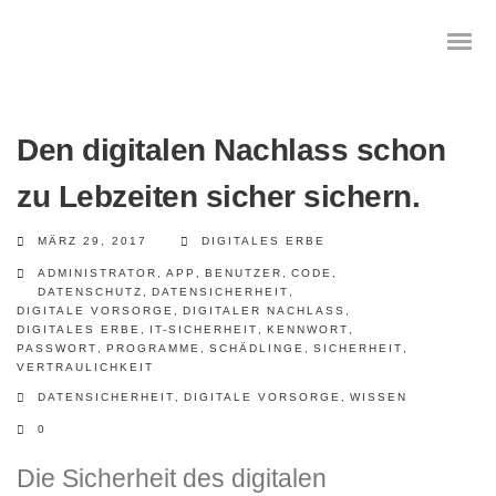
Den digitalen Nachlass schon
zu Lebzeiten sicher sichern.
Das digitale Testament
MÄRZ 29, 2017
DIGITALES ERBE
Digitale Vorsorge
ADMINISTRATOR
,
APP
,
BENUTZER
,
CODE
,
DATENSCHUTZ
,
DATENSICHERHEIT
,
Geräteanalyse und Datensicherung
DIGITALE VORSORGE
,
DIGITALER NACHLASS
,
DIGITALES ERBE
,
IT-SICHERHEIT
,
KENNWORT
,
PASSWORT
,
PROGRAMME
,
SCHÄDLINGE
,
SICHERHEIT
,
Internetsuche
VERTRAULICHKEIT
DATENSICHERHEIT
,
DIGITALE VORSORGE
,
WISSEN
Wie regeln Sie ihren digitalen Nachlass
0
Digitaler Nachlass
Die Sicherheit des digitalen