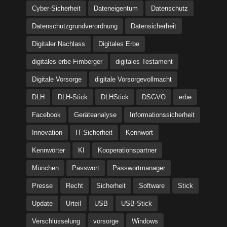
Cyber-Sicherheit
Dateneigentum
Datenschutz
Datenschutzgrundverordnung
Datensicherheit
Digitaler Nachlass
Digitales Erbe
digitales erbe Fimberger
digitales Testament
Digitale Vorsorge
digitale Vorsorgevollmacht
DLH
DLH-Stick
DLHStick
DSGVO
erbe
Facebook
Geräteanalyse
Informationssicherheit
Innovation
IT-Sicherheit
Kennwort
Kennwörter
KI
Kooperationspartner
München
Passwort
Passwortmanager
Presse
Recht
Sicherheit
Software
Stick
Update
Urteil
USB
USB-Stick
Verschlüsselung
vorsorge
Windows