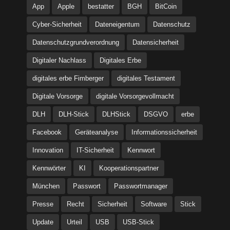
App
Apple
bestatter
BGH
BitCoin
Cyber-Sicherheit
Dateneigentum
Datenschutz
Datenschutzgrundverordnung
Datensicherheit
Digitaler Nachlass
Digitales Erbe
digitales erbe Fimberger
digitales Testament
Digitale Vorsorge
digitale Vorsorgevollmacht
DLH
DLH-Stick
DLHStick
DSGVO
erbe
Facebook
Geräteanalyse
Informationssicherheit
Innovation
IT-Sicherheit
Kennwort
Kennwörter
KI
Kooperationspartner
München
Passwort
Passwortmanager
Presse
Recht
Sicherheit
Software
Stick
Update
Urteil
USB
USB-Stick