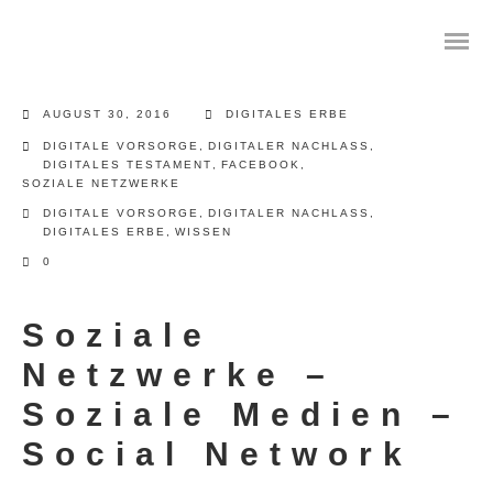
AUGUST 30, 2016
DIGITALES ERBE
DIGITALE VORSORGE
,
DIGITALER NACHLASS
,
DIGITALES TESTAMENT
,
FACEBOOK
,
SOZIALE NETZWERKE
Das digitale Testament
DIGITALE VORSORGE
,
DIGITALER NACHLASS
,
DIGITALES ERBE
,
WISSEN
Digitale Vorsorge
0
Geräteanalyse und Datensicherung
Soziale
Internetsuche
Netzwerke –
Soziale Medien –
Wie regeln Sie ihren digitalen Nachlass
Social Network
Digitaler Nachlass