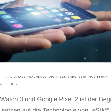
DIGITALER NACHLASS
,
DIGITALES ERBE
,
ESIM
,
MOBILFUNK
,
EN
0
Watch 3 und Google Pixel 2 ist der Begr
setzen auf die Technologie von „eSIM“. E