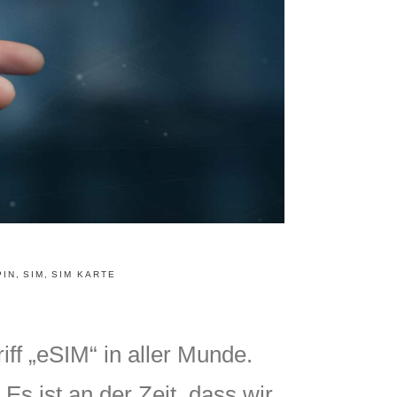
PIN
,
SIM
,
SIM KARTE
iff „eSIM“ in aller Munde.
s ist an der Zeit, dass wir