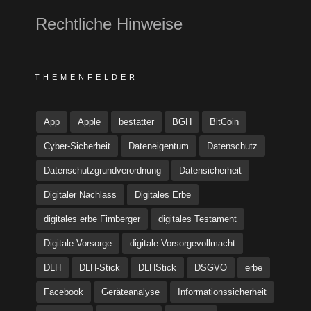
Rechtliche Hinweise
THEMENFELDER
App
Apple
bestatter
BGH
BitCoin
Cyber-Sicherheit
Dateneigentum
Datenschutz
Datenschutzgrundverordnung
Datensicherheit
Digitaler Nachlass
Digitales Erbe
digitales erbe Fimberger
digitales Testament
Digitale Vorsorge
digitale Vorsorgevollmacht
DLH
DLH-Stick
DLHStick
DSGVO
erbe
Facebook
Geräteanalyse
Informationssicherheit