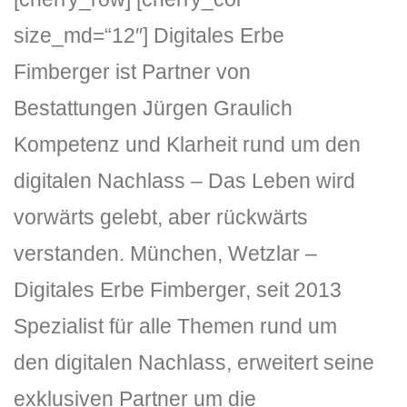
size_md=“12″] Digitales Erbe
Fimberger ist Partner von
Bestattungen Jürgen Graulich
Kompetenz und Klarheit rund um den
digitalen Nachlass – Das Leben wird
DLH Stick – Sicherheitskonzept
vorwärts gelebt, aber rückwärts
Hilfe
verstanden. München, Wetzlar –
DLH Stick Bedienungsanleitung
Digitales Erbe Fimberger, seit 2013
Spezialist für alle Themen rund um
Videoanleitung und Manual
den digitalen Nachlass, erweitert seine
Versionsinformationen
exklusiven Partner um die