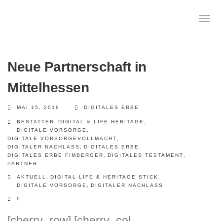
Neue Partnerschaft in
Mittelhessen
Das digitale Testament
MAI 15, 2019
DIGITALES ERBE
Digitale Vorsorge
BESTATTER
,
DIGITAL & LIFE HERITAGE
,
DIGITALE VORSORGE
,
Geräteanalyse und Datensicherung
DIGITALE VORSORGEVOLLMACHT
,
DIGITALER NACHLASS
,
DIGITALES ERBE
,
DIGITALES ERBE FIMBERGER
,
DIGITALES TESTAMENT
,
Internetsuche
PARTNER
AKTUELL
,
DIGITAL LIFE & HERITAGE STICK
,
Wie regeln Sie ihren digitalen Nachlass
DIGITALE VORSORGE
,
DIGITALER NACHLASS
0
Digitaler Nachlass
[cherry_row] [cherry_col