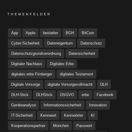
THEMENFELDER
App
Apple
bestatter
BGH
BitCoin
Cyber-Sicherheit
Dateneigentum
Datenschutz
Datenschutzgrundverordnung
Datensicherheit
Digitaler Nachlass
Digitales Erbe
digitales erbe Fimberger
digitales Testament
Digitale Vorsorge
digitale Vorsorgevollmacht
DLH
DLH-Stick
DLHStick
DSGVO
erbe
Facebook
Geräteanalyse
Informationssicherheit
Innovation
IT-Sicherheit
Kennwort
Kennwörter
KI
Kooperationspartner
München
Passwort