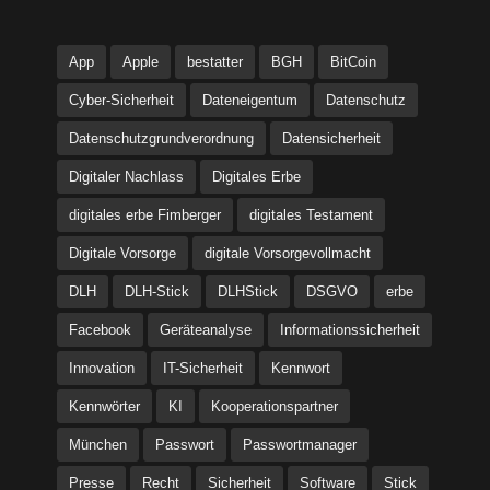
App
Apple
bestatter
BGH
BitCoin
Cyber-Sicherheit
Dateneigentum
Datenschutz
Datenschutzgrundverordnung
Datensicherheit
Digitaler Nachlass
Digitales Erbe
digitales erbe Fimberger
digitales Testament
Digitale Vorsorge
digitale Vorsorgevollmacht
DLH
DLH-Stick
DLHStick
DSGVO
erbe
Facebook
Geräteanalyse
Informationssicherheit
Innovation
IT-Sicherheit
Kennwort
Kennwörter
KI
Kooperationspartner
München
Passwort
Passwortmanager
Presse
Recht
Sicherheit
Software
Stick